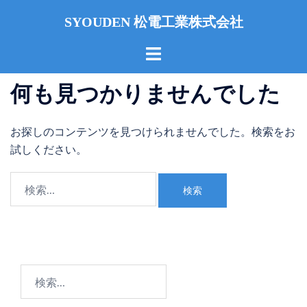
コ
SYOUDEN 松電工業株式会社
ン
テ
ト
ン
グ
ツ
ル
何も見つかりませんでした
へ
メ
ス
ニ
お探しのコンテンツを見つけられませんでした。検索をお
キ
ュ
試しください。
ッ
ー
プ
検
索:
検
索: